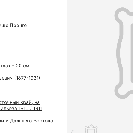
ище Пронге
 max - 20 см.
евич (1877-1931)
сточный край, на
ильева 1910 / 1911
ри и Дальнего Востока