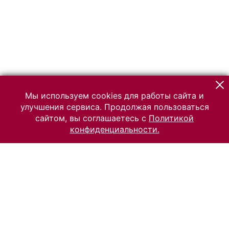
Мы используем cookies для работы сайта и
улучшения сервиса. Продолжая пользоваться
сайтом, вы соглашаетесь с
Политикой
конфиденциальности.
© 2026 Российский Этнографический музей
Все права защищены.
Условия использования материалов сайта
Отправить сообщение
Сообщение об ошибке
Перейти на сайт музея