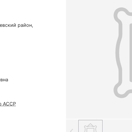
евский район,
евна
ю АССР