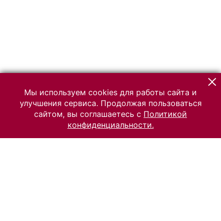
Мы используем cookies для работы сайта и
улучшения сервиса. Продолжая пользоваться
сайтом, вы соглашаетесь с
Политикой
конфиденциальности.
© 2026 Российский Этнографический музей
Все права защищены.
Условия использования материалов сайта
Отправить сообщение
Сообщение об ошибке
Перейти на сайт музея