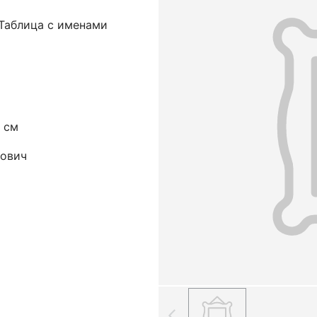
 Таблица с именами
0 см
рович