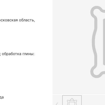
сковская область,
ь
; обработка глины:
да