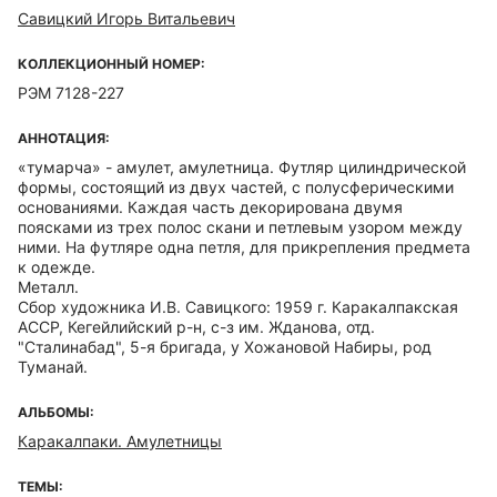
Савицкий Игорь Витальевич
КОЛЛЕКЦИОННЫЙ НОМЕР:
РЭМ 7128-227
АННОТАЦИЯ:
«тумарча» - амулет, амулетница. Футляр цилиндрической
формы, состоящий из двух частей, с полусферическими
основаниями. Каждая часть декорирована двумя
поясками из трех полос скани и петлевым узором между
ними. На футляре одна петля, для прикрепления предмета
к одежде.
Металл.
Сбор художника И.В. Савицкого: 1959 г. Каракалпакская
АССР, Кегейлийский р-н, с-з им. Жданова, отд.
"Сталинабад", 5-я бригада, у Хожановой Набиры, род
Туманай.
АЛЬБОМЫ:
Каракалпаки. Амулетницы
ТЕМЫ: