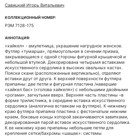
Савицкий Игорь Витальевич
КОЛЛЕКЦИОННЫЙ НОМЕР:
РЭМ 7128-175
АННОТАЦИЯ:
«хайкел» - амулетница, украшение нагрудное женское.
Футляр «тумарша», прямоугольная в сечении призма,
закрывающаяся с одной стороны фигурной крышечкой и
небольшой втулкой. Декорирована четырьмя вставками
искусственного сердолика в высоких овальных кастах.
Пояски скани (расположенные вертикально), отделяют
вставки друг от друга. К верхней поверхности футляра
припаяны: две петли и фигурная пластина /навершие
«хайкел бас» («голова хайкеля») с небольшими двойными
«рогами», загнутыми вверх. Верхняя часть пластины –в
форме трилистника, в середине вставка искусственного
сердолика (аналогична вставкам на футляре). К нижнему
краю футляра припаяна пластина с фестончатым нижним
краем, боковые концы которой заканчиваются завитками,
декорированная парой вставок искусственного сердолика.
К ее нижнему краю припаяны небольшие петли для
крепления сетки/бахромы «шашак»: системы