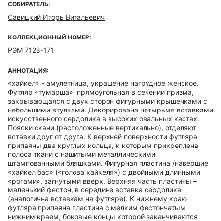
СОБИРАТЕЛЬ:
Савицкий Игорь Витальевич
КОЛЛЕКЦИОННЫЙ НОМЕР:
РЭМ 7128-171
АННОТАЦИЯ:
«хайкел» - амулетница, украшение нагрудное женское.
Футляр «тумарша», прямоугольная в сечении призма,
закрывающаяся с двух сторон фигурными крышечками с
небольшими втулками. Декорирована четырьмя вставками
искусственного сердолика в высоких овальных кастах.
Пояски скани (расположенные вертикально), отделяют
вставки друг от друга. К верхней поверхности футляра
припаяны два круглых кольца, к которым прикреплена
полоса ткани с нашитыми металлическими
штампованными бляшками. Фигурная пластина /навершие
«хайкел бас» («голова хайкеля») с двойными длинными
«рогами», загнутыми вверх. Верхняя часть пластины –
маленький фестон, в середине вставка сердолика
(аналогична вставкам на футляре). К нижнему краю
футляра припаяна пластина с мелким фестончатым
нижним краем, боковые концы которой заканчиваются