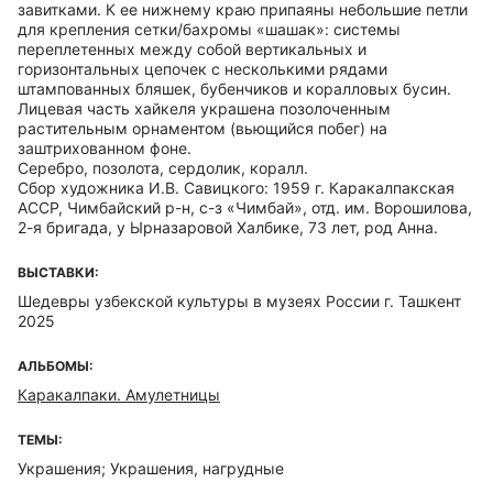
завитками. К ее нижнему краю припаяны небольшие петли
для крепления сетки/бахромы «шашак»: системы
переплетенных между собой вертикальных и
горизонтальных цепочек с несколькими рядами
штампованных бляшек, бубенчиков и коралловых бусин.
Лицевая часть хайкеля украшена позолоченным
растительным орнаментом (вьющийся побег) на
заштрихованном фоне.
Серебро, позолота, сердолик, коралл.
Сбор художника И.В. Савицкого: 1959 г. Каракалпакская
АССР, Чимбайский р-н, с-з «Чимбай», отд. им. Ворошилова,
2-я бригада, у Ырназаровой Халбике, 73 лет, род Анна.
ВЫСТАВКИ:
Шедевры узбекской культуры в музеях России г. Ташкент
2025
АЛЬБОМЫ:
Каракалпаки. Амулетницы
ТЕМЫ:
Украшения; Украшения, нагрудные