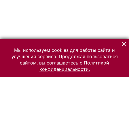
Мы используем cookies для работы сайта и
улучшения сервиса. Продолжая пользоваться
сайтом, вы соглашаетесь с
Политикой
конфиденциальности.
© 2026 Российский Этнографический музей
Все права защищены.
Условия использования материалов сайта
Отправить сообщение
Сообщение об ошибке
Перейти на сайт музея