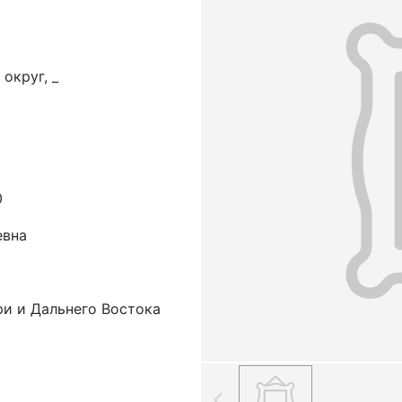
округ, _
0
евна
ри и Дальнего Востока