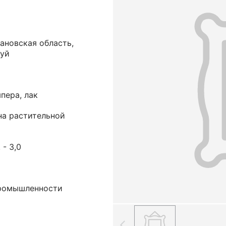
ановская область,
луй
пера, лак
на растительной
 - 3,0
ромышленности