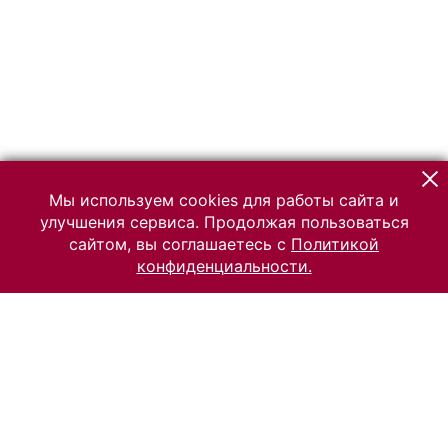
Мы используем cookies для работы сайта и
улучшения сервиса. Продолжая пользоваться
сайтом, вы соглашаетесь с
Политикой
конфиденциальности.
© 2026 Российский Этнографический музей
Все права защищены.
Условия использования материалов сайта
Отправить сообщение
Сообщение об ошибке
Перейти на сайт музея