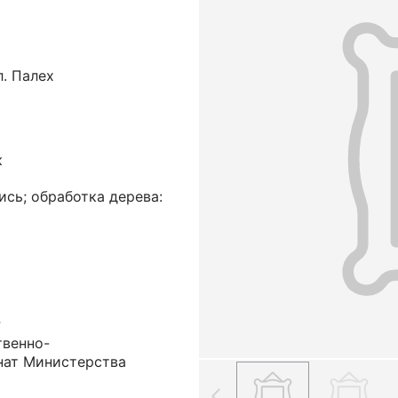
л. Палех
к
ись; обработка дерева:
Р
твенно-
нат Министерства