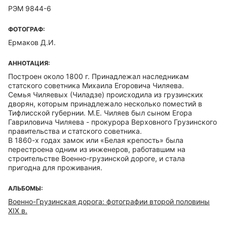
РЭМ 9844-6
ФОТОГРАФ:
Ермаков Д.И.
АННОТАЦИЯ:
Построен около 1800 г. Принадлежал наследникам
статского советника Михаила Егоровича Чиляева.
Семья Чиляевых (Чиладзе) происходила из грузинских
дворян, которым принадлежало несколько поместий в
Тифлисской губернии. М.Е. Чиляев был сыном Егора
Гавриловича Чиляева - прокурора Верховного Грузинского
правительства и статского советника.
В 1860-х годах замок или «Белая крепость» была
перестроена одним из инженеров, работавшим на
строительстве Военно-грузинской дороге, и стала
пригодна для проживания.
АЛЬБОМЫ:
Военно-Грузинская дорога: фотографии второй половины
XIX в.