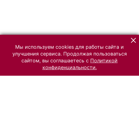
Мы используем cookies для работы сайта и
улучшения сервиса. Продолжая пользоваться
сайтом, вы соглашаетесь с
Политикой
конфиденциальности.
© 2026 Российский Этнографический музей
Все права защищены.
Условия использования материалов сайта
Отправить сообщение
Сообщение об ошибке
Перейти на сайт музея