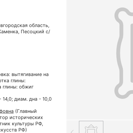
вгородская область,
Каменка, Песоцкий с/
вка: вытягивание на
отка глины:
а глины: обжиг
- 14,0; диам. дна - 10,0
фовна
(Главный
ктор исторических
тник культуры РФ,
скусств РФ)