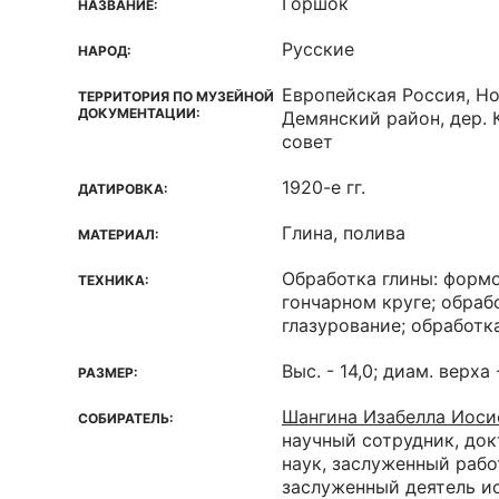
Горшок
НАЗВАНИЕ:
Русские
НАРОД:
Европейская Россия, Но
ТЕРРИТОРИЯ ПО МУЗЕЙНОЙ
ДОКУМЕНТАЦИИ:
Демянский район, дер. 
совет
1920-е гг.
ДАТИРОВКА:
Глина, полива
МАТЕРИАЛ:
Обработка глины: формо
ТЕХНИКА:
гончарном круге; обраб
глазурование; обработк
Выс. - 14,0; диам. верха 
РАЗМЕР:
Шангина Изабелла Иоси
СОБИРАТЕЛЬ:
научный сотрудник, до
наук, заслуженный рабо
заслуженный деятель и