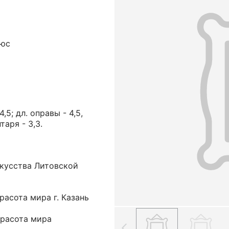
нюс
,5; дл. оправы - 4,5,
таря - 3,3.
кусства Литовской
асота мира г. Казань
расота мира