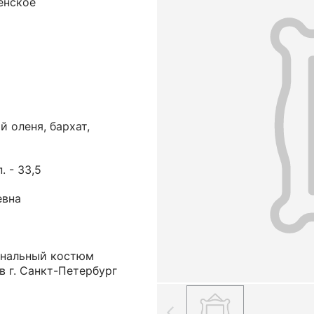
енское
й оленя, бархат,
п. - 33,5
евна
ональный костюм
 г. Санкт-Петербург