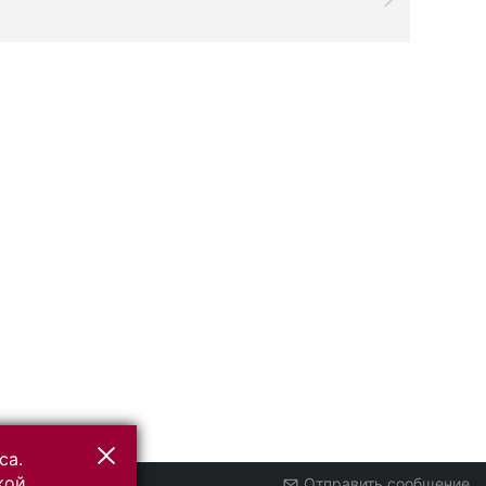
са.
кой
Отправить сообщение