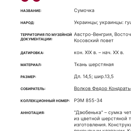
Сумочка
НАЗВАНИЕ:
Украинцы; украинцы: гу
НАРОД:
Австро-Венгрия, Восточ
ТЕРРИТОРИЯ ПО МУЗЕЙНОЙ
ДОКУМЕНТАЦИИ:
Косовский повет
кон. XIX в. – нач. XX в.
ДАТИРОВКА:
Ткань шерстяная
МАТЕРИАЛ:
Дл. 14,5; шир.13,5
РАЗМЕР:
Волков Федор Кондрать
СОБИРАТЕЛЬ:
РЭМ 855-34
КОЛЛЕКЦИОННЫЙ НОМЕР:
"Дзюбенька" – сумка ч
АННОТАЦИЯ:
из цветной шерстяной 
изготовления. Конструк
покрывным клапаном. К