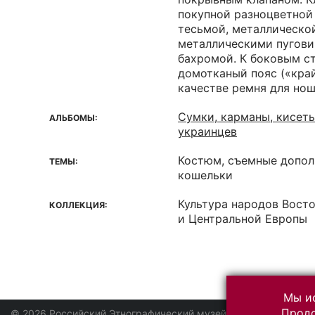
покупной разноцветной
тесьмой, металлическо
металлическими пугови
бахромой. К боковым с
домотканый пояс («кра
качестве ремня для нош
Сумки, карманы, кисет
АЛЬБОМЫ:
украинцев
Костюм, съемные допол
ТЕМЫ:
кошельки
Культура народов Вост
КОЛЛЕКЦИЯ:
и Центральной Европы
Мы ис
Продо
© 2026 Российский Этнографический музей