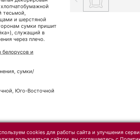
 хлопчатобумажной
й тесьмой,
цами и шерстяной
торонам сумки пришит
йка»), служащий в
ения через плечо.
ы белорусов и
нения, сумки/
очной, Юго-Восточной
пользуем cookies для работы сайта и улучшения серви
лжая пользоваться сайтом, вы соглашаетесь с
Полити