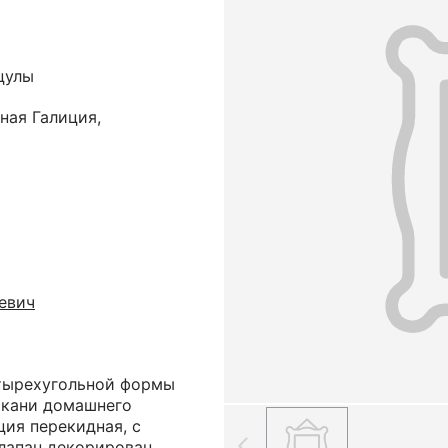
цулы
ная Галиция,
евич
етырехугольной формы
ткани домашнего
ция перекидная, с
лапан декорирован