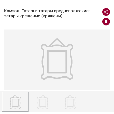
Камзол. Татары: татары средневолжские:
татары крещеные (кряшены)