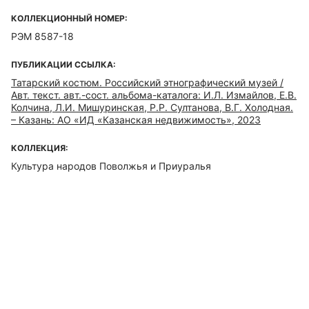
КОЛЛЕКЦИОННЫЙ НОМЕР:
РЭМ 8587-18
ПУБЛИКАЦИИ ССЫЛКА:
Татарский костюм. Российский этнографический музей /
Авт. текст. авт.-сост. альбома-каталога: И.Л. Измайлов, Е.В.
Колчина, Л.И. Мишуринская, Р.Р. Султанова, В.Г. Холодная.
– Казань: АО «ИД «Казанская недвижимость», 2023
КОЛЛЕКЦИЯ:
Культура народов Поволжья и Приуралья