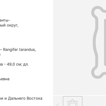
анты-
ый округ,
 Rangifer tarandus,
)
а - 49,0 см; дл.
ьевна
ри и Дальнего Востока