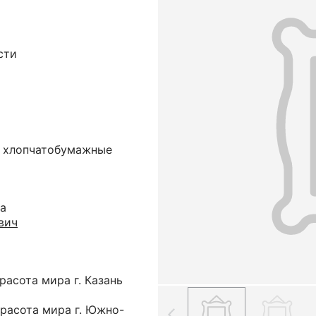
сти
и хлопчатобумажные
на
вич
асота мира г. Казань
расота мира г. Южно-