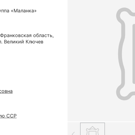
уппа «Маланка»
-Франковская область,
л. Великий Ключев
совна
ую ССР