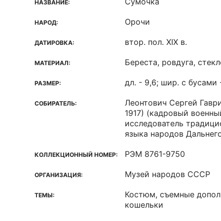
Сумочка
НАЗВАНИЕ:
Орочи
НАРОД:
втор. пол. XIX в.
ДАТИРОВКА:
Береста, ровдуга, стекл
МАТЕРИАЛ:
дл. - 9,6; шир. с бусами 
РАЗМЕР:
Леонтович Сергей Гавр
СОБИРАТЕЛЬ:
1917)
(кадровый военный
исследователь традици
языка народов Дальнег
РЭМ 8761-9750
КОЛЛЕКЦИОННЫЙ НОМЕР:
Музей народов СССР
ОРГАНИЗАЦИЯ:
Костюм, съемные допол
ТЕМЫ:
кошельки