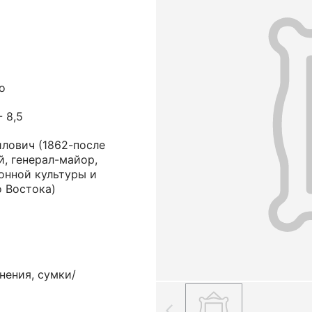
о
- 8,5
илович (1862-после
, генерал-майор,
онной культуры и
о Востока)
нения, сумки/