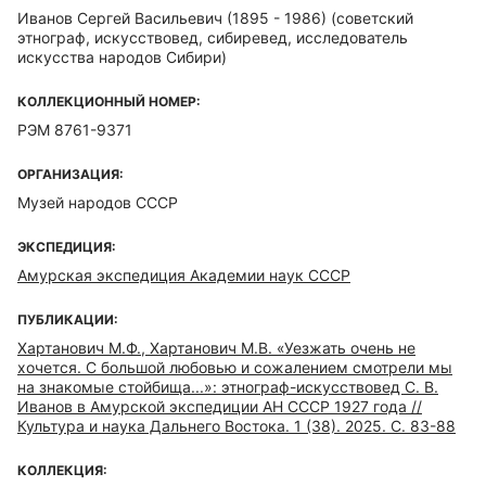
Иванов Сергей Васильевич (1895 - 1986)
(советский
этнограф, искусствовед, сибиревед, исследователь
искусства народов Сибири)
КОЛЛЕКЦИОННЫЙ НОМЕР:
РЭМ 8761-9371
ОРГАНИЗАЦИЯ:
Музей народов СССР
ЭКСПЕДИЦИЯ:
Амурская экспедиция Академии наук СССР
ПУБЛИКАЦИИ:
Хартанович М.Ф., Хартанович М.В. «Уезжать очень не
хочется. С большой любовью и сожалением смотрели мы
на знакомые стойбища...»: этнограф-искусствовед С. В.
Иванов в Амурской экспедиции АН СССР 1927 года //
Культура и наука Дальнего Востока. 1 (38). 2025. С. 83-88
КОЛЛЕКЦИЯ: