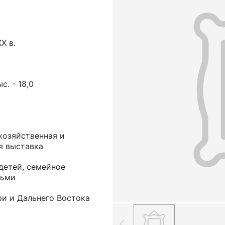
XX в.
ыс. - 18,0
хозяйственная и
я выставка
детей, семейное
тьми
ри и Дальнего Востока