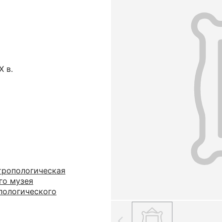
X в.
тропологическая
го музея
пологического