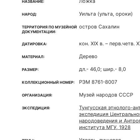
Ложка
НАЗВАНИЕ:
Уильта (ульта, ороки)
НАРОД:
остров Сахалин
ТЕРРИТОРИЯ ПО МУЗЕЙНОЙ
ДОКУМЕНТАЦИИ:
кон. XIX в. – перв.четв. X
ДАТИРОВКА:
Дерево
МАТЕРИАЛ:
дл.- 46,0; шир.- 8,0
РАЗМЕР:
РЭМ 8761-8007
КОЛЛЕКЦИОННЫЙ НОМЕР:
Музей народов СССР
ОРГАНИЗАЦИЯ:
Тунгусская этнолого-ан
ЭКСПЕДИЦИЯ:
экспедиция Центрально
народоведения и Антро
института МГУ, 1928