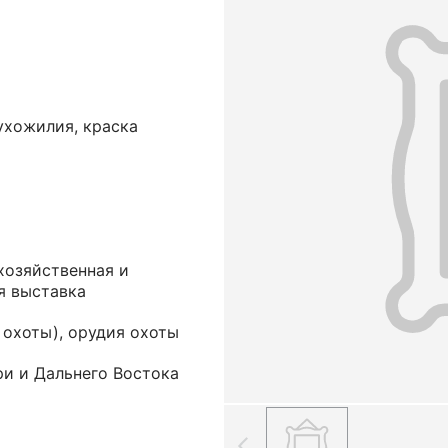
сухожилия, краска
хозяйственная и
я выставка
 охоты), орудия охоты
ри и Дальнего Востока