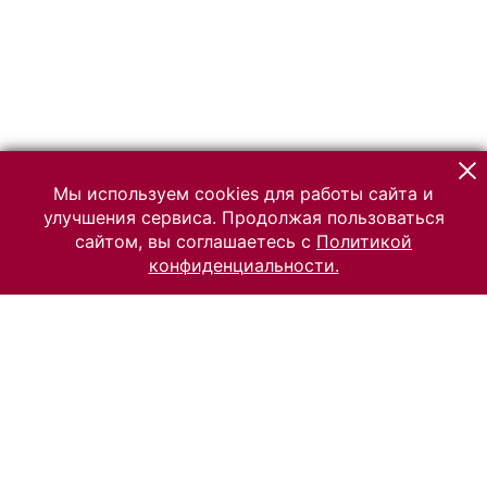
Мы используем cookies для работы сайта и
улучшения сервиса. Продолжая пользоваться
сайтом, вы соглашаетесь с
Политикой
конфиденциальности.
© 2026 Российский Этнографический музей
Все права защищены.
Условия использования материалов сайта
Отправить сообщение
Сообщение об ошибке
Перейти на сайт музея