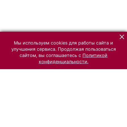
Мы используем cookies для работы сайта и
улучшения сервиса. Продолжая пользоваться
сайтом, вы соглашаетесь с
Политикой
конфиденциальности.
© 2026 Российский Этнографический музей
Все права защищены.
Условия использования материалов сайта
Отправить сообщение
Сообщение об ошибке
Перейти на сайт музея