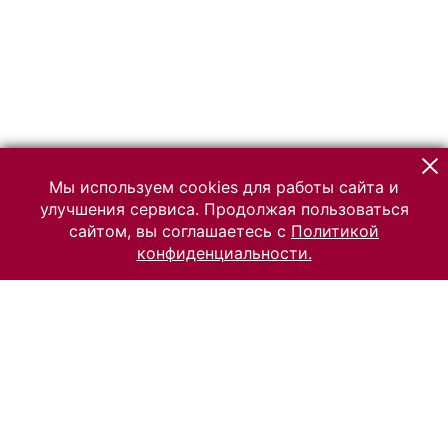
Мы используем cookies для работы сайта и
улучшения сервиса. Продолжая пользоваться
сайтом, вы соглашаетесь с
Политикой
конфиденциальности.
© 2026 Российский Этнографический музей
Все права защищены.
Условия использования материалов сайта
Отправить сообщение
Сообщение об ошибке
Перейти на сайт музея