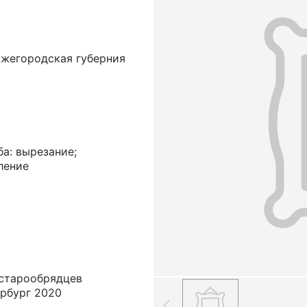
ижегородская губерния
ба: вырезание;
ление
т старообрядцев
ербург 2020