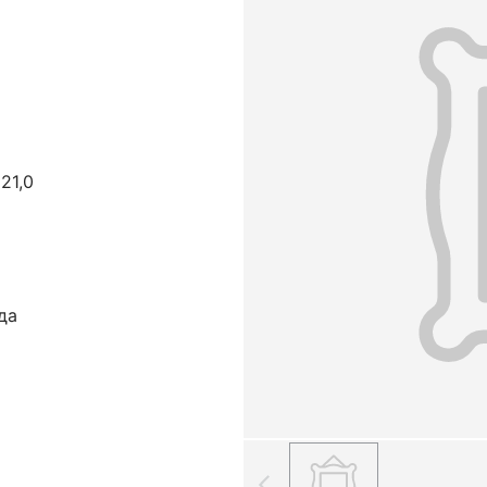
 21,0
да