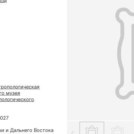
уши
тропологическая
го музея
пологического
2027
ри и Дальнего Востока