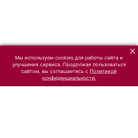
Мы используем cookies для работы сайта и
улучшения сервиса. Продолжая пользоваться
сайтом, вы соглашаетесь с
Политикой
конфиденциальности.
© 2026 Российский Этнографический музей
Все права защищены.
Условия использования материалов сайта
Отправить сообщение
Сообщение об ошибке
Перейти на сайт музея