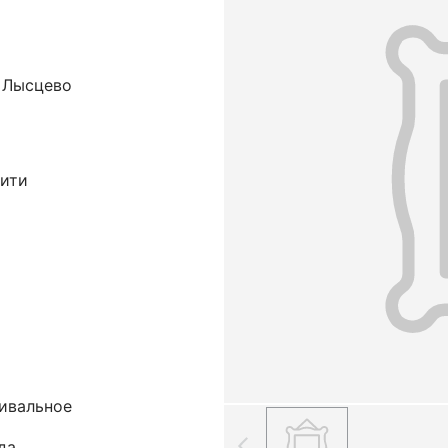
. Лысцево
нити
шивальное
да