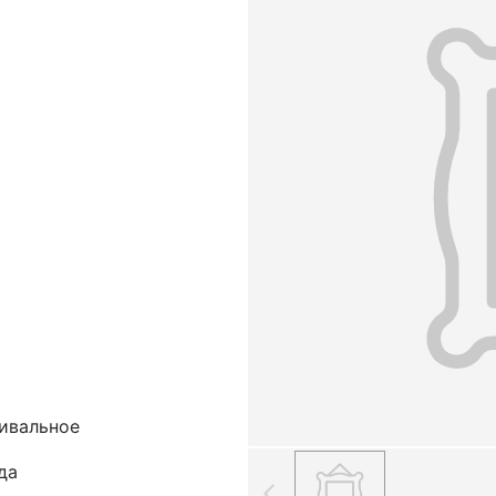
шивальное
да