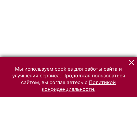
Мы используем cookies для работы сайта и
улучшения сервиса. Продолжая пользоваться
сайтом, вы соглашаетесь с
Политикой
конфиденциальности.
© 2026 Российский Этнографический музей
Все права защищены.
Условия использования материалов сайта
Отправить сообщение
Сообщение об ошибке
Перейти на сайт музея