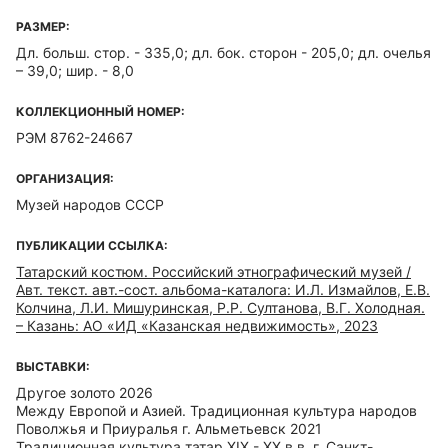
РАЗМЕР:
Дл. больш. стор. - 335,0; дл. бок. сторон - 205,0; дл. очелья
– 39,0; шир. - 8,0
КОЛЛЕКЦИОННЫЙ НОМЕР:
РЭМ 8762-24667
ОРГАНИЗАЦИЯ:
Музей народов СССР
ПУБЛИКАЦИИ ССЫЛКА:
Татарский костюм. Российский этнографический музей /
Авт. текст. авт.-сост. альбома-каталога: И.Л. Измайлов, Е.В.
Колчина, Л.И. Мишуринская, Р.Р. Султанова, В.Г. Холодная.
– Казань: АО «ИД «Казанская недвижимость», 2023
ВЫСТАВКИ:
Другое золото 2026
Между Европой и Азией. Традиционная культура народов
Поволжья и Приуралья г. Альметьевск 2021
Традиционная культура татар XIX - ХХ в.в. г. Санкт-