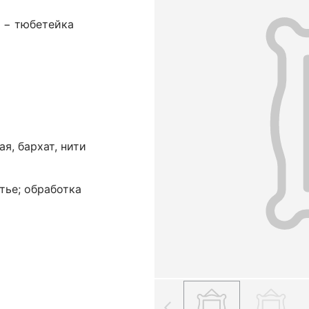
 − тюбетейка
я, бархат, нити
тье; обработка