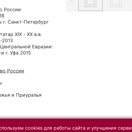
о России
18
 г. Санкт-Петербург
атар XIX - ХХ в.в.
2-2013
 Центральной Евразии:
и г. Уфа 2015
во России
ы
лжья и Приуралья
пользуем cookies для работы сайта и улучшения серви