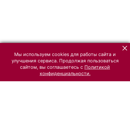
Мы используем cookies для работы сайта и
улучшения сервиса. Продолжая пользоваться
сайтом, вы соглашаетесь с
Политикой
конфиденциальности.
© 2026 Российский Этнографический музей
Все права защищены.
Условия использования материалов сайта
Отправить сообщение
Сообщение об ошибке
Перейти на сайт музея