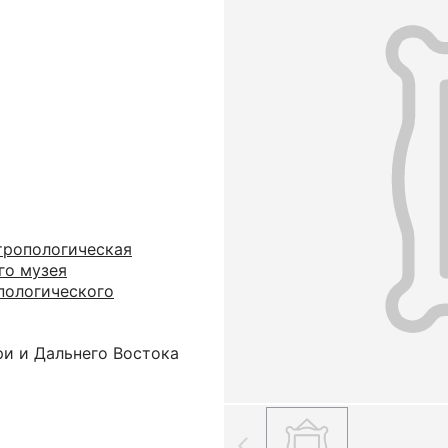
тропологическая
го музея
пологического
ри и Дальнего Востока