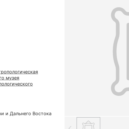
тропологическая
го музея
пологического
ри и Дальнего Востока