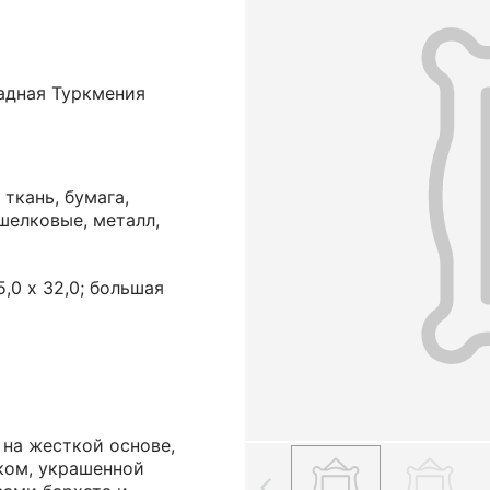
падная Туркмения
 ткань, бумага,
 шелковые, металл,
5,0 х 32,0; большая
 на жесткой основе,
ком, украшенной