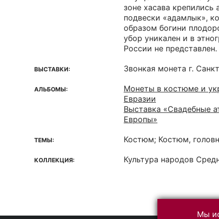
зоне хасава крепились
подвески «адамлык», к
образом богини плодор
убор уникален и в этно
России не представлен.
Звонкая монета г. Санк
ВЫСТАВКИ:
Монеты в костюме и ук
АЛЬБОМЫ:
Евразии
Выставка «Свадебные а
Европы»
Костюм; Костюм, голов
ТЕМЫ:
Культура народов Средн
КОЛЛЕКЦИЯ:
Мы ис