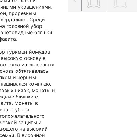
сами бархата и
ряными украшениями,
ой, прорезным
 сердолика. Среди
на головной убор
монетовидные бляшки
фавита.
ор туркмен-йомудов
 высокую основу в
остояла из склеенных
Основа обтягивалась
лком и черным
и нашивался комплекс
ловых низок, монеты и
идные бляшки с
вита. Монеты в
вного убора
гопожелательного
ической защиты и
вающего на высокий
семьи. В височной