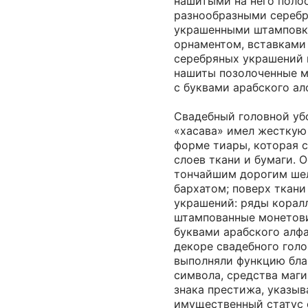
нашитыми на него поло
разнообразными сереб
украшенными штамповк
орнаментом, вставками
серебряных украшений 
нашиты позолоченные 
с буквами арабского ал
Свадебный головной уб
«хасава» имел жесткую
форме тиары, которая с
слоев ткани и бумаги. 
тончайшим дорогим ше
бархатом; поверх ткан
украшений: ряды корал
штампованные монетов
буквами арабского алфа
декоре свадебного голо
выполняли функцию бла
символа, средства маг
знака престижа, указы
имущественный статус 