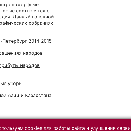
 антропоморфные
оторые соотносятся с
одия. Данный головной
графических собраниях
т-Петербург 2014-2015
рашениях народов
трибуты народов
ные уборы
ей Азии и Казахстана
пользуем cookies для работы сайта и улучшения серви