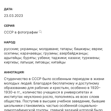
ДАТА:
23.03.2023
СЕРИЯ:
СССР в фотографии
НАРОД:
русские; украинцы; молдаване; татары; башкиры; евреи;
осетины; карачаевцы; грузины; азербайджанцы;
адыгейцы; буряты; узбеки; таджики; казахи; туркмены;
киргизы; латыши; литовцы; китайцы
АННОТАЦИЯ:
Студенчество в СССР было особенным периодом в жизни
молодых людей. Благодаря бесплатному и доступному
образованию для рабочих и крестьян, особенно в 1920–
1930-е гг., количество учащихся в университетах и
институтах неуклонно росло, пополняясь из всех слоев
общества. Поступив в высшее учебное заведение, бывшие
школьники становились частью особенной социально-
демографической группы, главной задачей которой было