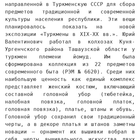
направленной в Туркменскую СССР для сбора 
предметов традиционной и современной 
культуры населения республики. Эти вещи 
планировалось  показать на  новой 
экспозиции «Туркмены в XIX-XX вв.». Юрий 
Валентинович работал в колхозах Куня-
Ургенчского района Ташаузской области у 
туркмен племени йомуд. Им была 
сформирована коллекция из 22 предметов 
современного быта (РЭМ № 6620). Среди них 
наибольшую ценность как единый комплекс 
представляет женский костюм, включающий 
составной головной убор (тюбетейка, 
налобная повязка, головной платок, 
головная повязка), платье, штаны и обувь. 
Головной убор сохранил свои традиционный 
черты, а в декоре платья и штанов заметны 
новации – орнамент их вышивки вобрал в 
себя черты вышивального искусства двух 