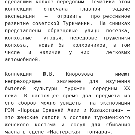
сделавший колхоз передовым. Тематика этой 
коллекции отвечала главной задаче 
экспедиции – отразить прогрессивное 
развитие советской Туркмении.  На снимках 
представлены образцовые улицы посёлка, 
колхозные  угодья, передовые труженики 
колхоза,  новый быт колхозников, в том 
числе и наличие у них  легковых 
автомобилей.    
Коллекции Ю.В. Кнорозова  имеют 
непреходящее  значение для изучения 
бытовой культуры туркмен середины XX 
века. В настоящее время два предмета из 
его сборов можно увидеть  на экспозиции 
РЭМ «Народы Средней Азии и Казахстана» – 
это женские сапоги в составе туркменского 
женского костюма и сосуд для сбивания 
масла в сцене «Мастерская  гончара».