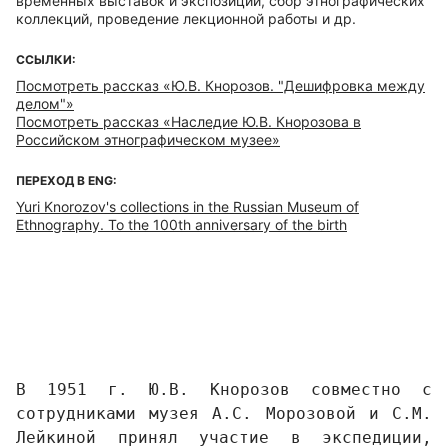
временных выставок и экспозиций, сбор этнографических
коллекций, проведение лекционной работы и др.
ССЫЛКИ:
Посмотреть рассказ «Ю.В. Кнорозов. "Дешифровка между
делом"»
Посмотреть рассказ «Наследие Ю.В. Кнорозова в
Российском этнографическом музее»
ПЕРЕХОД В ENG:
Yuri Knorozov's collections in the Russian Museum of
Ethnography. To the 100th anniversary of the birth
В 1951 г. Ю.В. Кнорозов совместно с 
сотрудниками музея А.С. Морозовой и С.М. 
Лейкиной принял участие в экспедиции, 