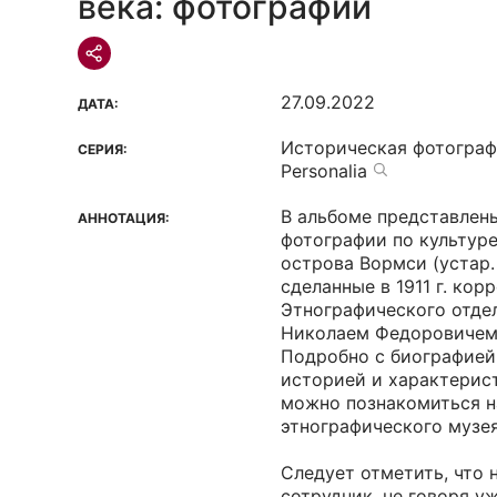
века: фотографии
27.09.2022
ДАТА:
Историческая фотогра
СЕРИЯ:
Personalia
В альбоме представлен
АННОТАЦИЯ:
фотографии по культур
острова Вормси (устар. 
сделанные в 1911 г. ко
Этнографического отдел
Николаем Федоровичем
Подробно с биографией 
историей и характерис
можно познакомиться н
этнографического музея
Следует отметить, что
сотрудник, не говоря у