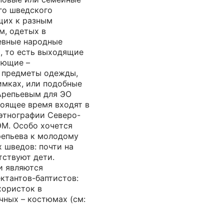
го шведского
щих к разным
м, одетых в
евные народные
, то есть выходящие
ующие –
 предметы одежды,
имках, или подобные
Арепьевым для ЭО
тоящее время входят в
 этнографии Северо-
ЭМ. Особо хочется
репьева к молодому
 шведов: почти на
тствуют дети.
и являются
ктантов-баптистов:
хористок в
чных – костюмах (см: