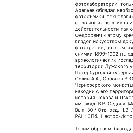
фотолаборатории, тольк
Арепьев обладал необ
фотосъемки, технологи
стеклянных негативов и
действительности так о
Федорович к этому вре
владел искусством док
фотографии, об этом св
снимки 1899–1902 гг., 
археологических иссле
территории Лужского у
Петербургской губернии 
Селин А.А., Соболев В.
Чернозерского монасты
находки с его территор
история Пскова и Пско
им. акад. В.В. Седова: 
Вып. 30 / Отв. ред. Н.В.
РАН; СПб.: Нестор-Истор
Таким образом, благода