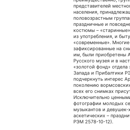
представителей местно
населения, принадлежа
половозрастным группа
праздничные и повседн
костюмы – «старинные»
из употребления, и быт
«современные». Многие
зафиксированные на сн
им, были приобретены 
Русского музея и в нас
«золотой фонд» отдела
Запада и Прибалтики Р
подчеркнуть интерес А
поколению вормсовских
всех его снимках прису
Исключительно ценным
фотографии молодых се
музыкантов и девушек-
аскетических – праздни
РЭМ 2578-10-12).