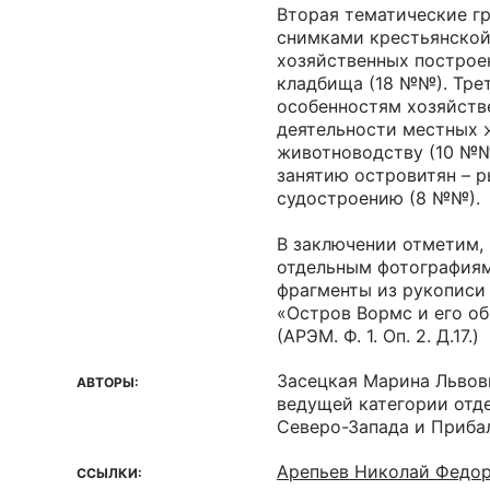
Вторая тематические г
снимками крестьянской
хозяйственных построек
кладбища (18 №№). Тре
особенностям хозяйств
деятельности местных 
животноводству (10 №№
занятию островитян – 
судостроению (8 №№).
В заключении отметим, 
отдельным фотография
фрагменты из рукописи 
«Остров Вормс и его о
(АРЭМ. Ф. 1. Оп. 2. Д.17.)
Засецкая Марина Львов
АВТОРЫ:
ведущей категории отд
Северо-Запада и Приба
Арепьев Николай Федо
ССЫЛКИ: