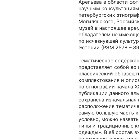
Арепьева в области фо
научным консультациям
петербургских этнограф
Могилянского, Российс
музей в настоящее вре
обладателем не имеюще
по исчезнувшей культу
Эстонии (РЭМ 2578 – 8
Тематическое содержан
представляет собой во
классический образец 
комплектования и опис
по этнографии начала X
публикации данного ал
сохранена изначальная
расположения тематиче
самую большую часть к
условно, можно назвать
типы и традиционные к
одежды». В её состав в
преимущественно, груп