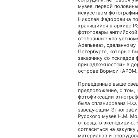
музея, первой половины
искусством фотографии
Николая Федоровича п
хранящийся в архиве РЭ
фототовары английской
отобранные «по устному
Арепьева», сделанному 2
Петербурге, которые б
заказчику со «складов
принадлежностей» в де
острове Вормси (АРЭМ. Ф.
Приведенные выше све
предположение, о том, 
фотофиксации этнограф
была спланирована Н.Ф
заведующим Этнографи
Русского музея Н.М. М
отъезда в экспедицию.
согласиться на закупку
материалов и оборудов