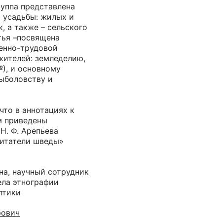
руппа представлена
 усадьбы: жилых и
, а также – сельского
тья –посвящена
енно-трудовой
жителей: земледелию,
), и основному
рыболовству и
что в аннотациях к
м приведены
Н. Ф. Арепьева
битатели шведы»
на, научный сотрудник
ела этнографии
лтики
рович