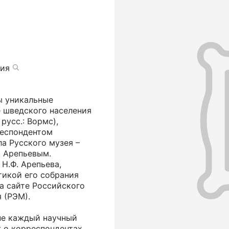
фия
ы уникальные
е шведского населения
русс.: Вормс),
рреспондентом
а Русского музея –
 Арепьевым.
Н.Ф. Арепьева,
тикой его собрания
а сайте Российского
 (РЭМ).
 не каждый научный
ж о корреспондентах