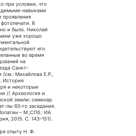
о при условии, что
ходимыми навыками
и проявления
 фотопечати. В
но и было. Николай
мени уже хорошо
ументальной
идетельствуют его
сделанные во время
дований на
езда Санкт-
(см.: Михайлова Е.Р.,
Ю. История
ря и некоторые
ии // Археология и
вской земли: семинар
Мат-лы 60-го заседания.
 Лопатин – М.;СПб.: ИА
ия, 2015. С. 143–151).
ря опыту Н. Ф.