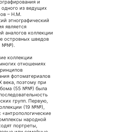
тографирования и
 одного из ведущих
ов – Н.М.
кий этнографический
мя является
й аналогов коллекции
ре островных шведов
9 №№).
ие коллекции
 многих отношениях
принципов
ания фотоматериалов
X века, поэтому при
ьбома (55 №№) была
 последовательность
ских групп. Первую,
оллекции (19 №№),
: «антропологические
омплексы народной
ходят портреты,
повые или семейные