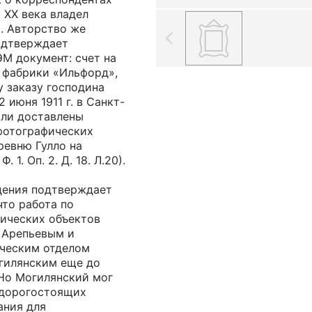
 ХХ века владел
. Авторство же
одтверждает
М документ: счет на
 фабрики «Ильфорд»,
 заказу господина
 июня 1911 г. в Санкт-
ыли доставлены
 фотографических
ревню Гулло на
 1. Оп. 2. Д. 18. Л.20).
дения подтверждает
что работа по
ических объектов
. Арепьевым и
ческим отделом
огилянским еще до
 Но Могилянский мог
 дорогостоящих
ания для