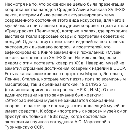
Несмотря на то, что основной ее целью была презентация
ковроткачества народов Средней Азии и Кавказа XVIII–XIX
веков, авторами было решено актуализировать тему
современного состояния этого вида искусства, для чего в
музей были приглашены сотрудники коврового цеха артели
«Трудкраска» (Ленинград), которые в залах, где проходила
выставка ткали ворсовые ковры с портретами советских
вождей. Однако отсутствие таких изделий на постоянных
экспозициях вызывало вопросы у посетителей, что
зафиксировано в Книге замечаний и пожеланий: «Музей
показывает ковер из XVIII–XIX вв. Не мешало бы, если
рядом с этим поставить ковер из XX в. Наверно, музей не
заметил огромные достижения коверных изделий в СССР.
Есть закавказские ковры с портретом Маркса, Энгельса,
Ленина, Сталина, которые могут взять приз по всемирным
масштабом, так и среднеазиатские. 19.01.1935 г.»
(стилистика оригинала сохранена. – Е.К., И.М.). Ответ
администрации на это замечание был кратким:
«Этнографический музей не занимается собиранием
ковров… в настоящее время для этих коллекций музей не
имеет средств». К сбору «портретных ковров» музей смог
приступить только в 1938 году, когда состоялась
экспедиция научного сотрудника А.С. Морозовой в
Туркменскую ССР.