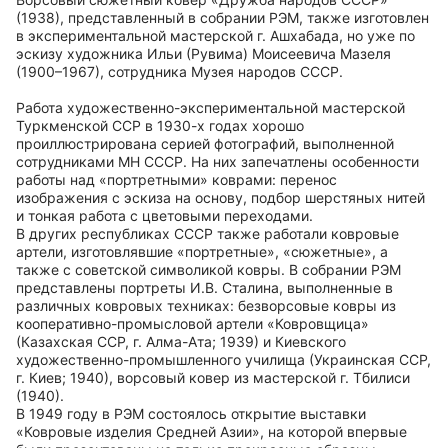
(1938), представленный в собрании РЭМ, также изготовлен
в экспериментальной мастерской г. Ашхабада, но уже по
эскизу художника Ильи (Рувима) Моисеевича Мазеля
(1900–1967), сотрудника Музея народов СССР.
Работа художественно-экспериментальной мастерской
Туркменской ССР в 1930-х годах хорошо
проиллюстрирована серией фотографий, выполненной
сотрудниками МН СССР. На них запечатлены особенности
работы над «портретными» коврами: перенос
изображения с эскиза на основу, подбор шерстяных нитей
и тонкая работа с цветовыми переходами.
В других республиках СССР также работали ковровые
артели, изготовлявшие «портретные», «сюжетные», а
также с советской символикой ковры. В собрании РЭМ
представлены портреты И.В. Сталина, выполненные в
различных ковровых техниках: безворсовые ковры из
кооперативно-промысловой артели «Ковровщица»
(Казахская ССР, г. Алма-Ата; 1939) и Киевского
художественно-промышленного училища (Украинская ССР,
г. Киев; 1940), ворсовый ковер из мастерской г. Тбилиси
(1940).
В 1949 году в РЭМ состоялось открытие выставки
«Ковровые изделия Средней Азии», на которой впервые