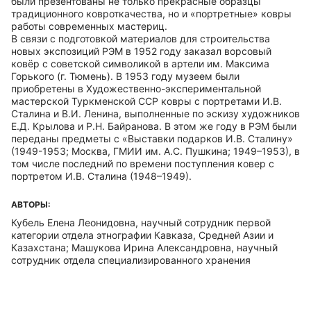
были презентованы не только прекрасные образцы
традиционного ковроткачества, но и «портретные» ковры
работы современных мастериц.
В связи с подготовкой материалов для строительства
новых экспозиций РЭМ в 1952 году заказал ворсовый
ковёр с советской символикой в артели им. Максима
Горького (г. Тюмень). В 1953 году музеем были
приобретены в Художественно-экспериментальной
мастерской Туркменской ССР ковры с портретами И.В.
Сталина и В.И. Ленина, выполненные по эскизу художников
Е.Д. Крылова и Р.Н. Байранова. В этом же году в РЭМ были
переданы предметы с «Выставки подарков И.В. Сталину»
(1949-1953; Москва, ГМИИ им. А.С. Пушкина; 1949–1953), в
том числе последний по времени поступления ковер с
портретом И.В. Сталина (1948–1949).
АВТОРЫ:
Кубель Елена Леонидовна, научный сотрудник первой
категории отдела этнографии Кавказа, Средней Азии и
Казахстана; Машукова Ирина Александровна, научный
сотрудник отдела специализированного хранения