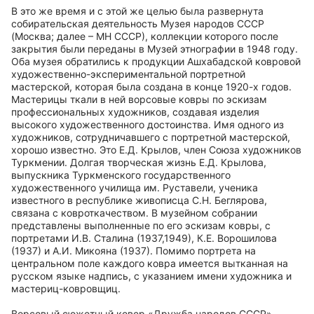
В это же время и с этой же целью была развернута
собирательская деятельность Музея народов СССР
(Москва; далее – МН СССР), коллекции которого после
закрытия были переданы в Музей этнографии в 1948 году.
Оба музея обратились к продукции Ашхабадской ковровой
художественно-экспериментальной портретной
мастерской, которая была создана в конце 1920-х годов.
Мастерицы ткали в ней ворсовые ковры по эскизам
профессиональных художников, создавая изделия
высокого художественного достоинства. Имя одного из
художников, сотрудничавшего с портретной мастерской,
хорошо известно. Это Е.Д. Крылов, член Союза художников
Туркмении. Долгая творческая жизнь Е.Д. Крылова,
выпускника Туркменского государственного
художественного училища им. Руставели, ученика
известного в республике живописца С.Н. Беглярова,
связана с ковроткачеством. В музейном собрании
представлены выполненные по его эскизам ковры, с
портретами И.В. Сталина (1937,1949), К.Е. Ворошилова
(1937) и А.И. Микояна (1937). Помимо портрета на
центральном поле каждого ковра имеется вытканная на
русском языке надпись, с указанием имени художника и
мастериц-ковровщиц.
Ворсовый сюжетный ковер «Дружба народов СССР»