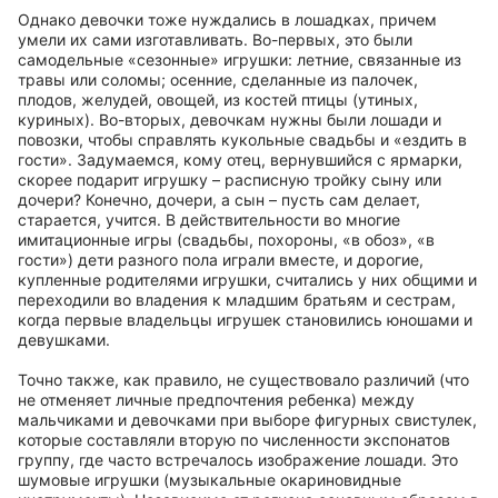
Однако девочки тоже нуждались в лошадках, причем
умели их сами изготавливать. Во-первых, это были
самодельные «сезонные» игрушки: летние, связанные из
травы или соломы; осенние, сделанные из палочек,
плодов, желудей, овощей, из костей птицы (утиных,
куриных). Во-вторых, девочкам нужны были лошади и
повозки, чтобы справлять кукольные свадьбы и «ездить в
гости». Задумаемся, кому отец, вернувшийся с ярмарки,
скорее подарит игрушку – расписную тройку сыну или
дочери? Конечно, дочери, а сын – пусть сам делает,
старается, учится. В действительности во многие
имитационные игры (свадьбы, похороны, «в обоз», «в
гости») дети разного пола играли вместе, и дорогие,
купленные родителями игрушки, считались у них общими и
переходили во владения к младшим братьям и сестрам,
когда первые владельцы игрушек становились юношами и
девушками.
Точно также, как правило, не существовало различий (что
не отменяет личные предпочтения ребенка) между
мальчиками и девочками при выборе фигурных свистулек,
которые составляли вторую по численности экспонатов
группу, где часто встречалось изображение лошади. Это
шумовые игрушки (музыкальные окариновидные