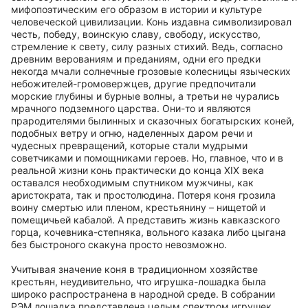
мифопоэтическим его образом в истории и культуре
человеческой цивилизации. Конь издавна символизировал
честь, победу, воинскую славу, свободу, искусство,
стремление к свету, силу разных стихий. Ведь, согласно
древним верованиям и преданиям, одни его предки
некогда мчали солнечные грозовые колесницы языческих
небожителей-громовержцев, другие предпочитали
морские глубины и бурные волны, а третьи не чурались
мрачного подземного царства. Они-то и являются
прародителями былинных и сказочных богатырских коней,
подобных ветру и огню, наделенных даром речи и
чудесных превращений, которые стали мудрыми
советчиками и помощниками героев. Но, главное, что и в
реальной жизни конь практически до конца XIX века
оставался необходимым спутником мужчины, как
аристократа, так и простолюдина. Потеря коня грозила
воину смертью или пленом, крестьянину – нищетой и
помещичьей кабалой. А представить жизнь кавказского
горца, кочевника-степняка, вольного казака либо цыгана
без быстроного скакуна просто невозможно.
Учитывая значение коня в традиционном хозяйстве
крестьян, неудивительно, что игрушка-лошадка была
широко распространена в народной среде. В собрании
РЭМ лошадка представлена целым спектром игрушек