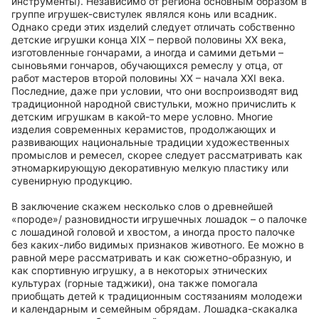
инструменты). Независимо от региона основным образом в
группе игрушек-свистулек являлся конь или всадник.
Однако среди этих изделий следует отличать собственно
детские игрушки конца XIX – первой половины ХХ века,
изготовленные гончарами, а иногда и самими детьми –
сыновьями гончаров, обучающихся ремеслу у отца, от
работ мастеров второй половины ХХ – начала XXI века.
Последние, даже при условии, что они воспроизводят вид
традиционной народной свистульки, можно причислить к
детским игрушкам в какой-то мере условно. Многие
изделия современных керамистов, продолжающих и
развивающих национальные традиции художественных
промыслов и ремесел, скорее следует рассматривать как
этномаркирующую декоративную мелкую пластику или
сувенирную продукцию.
В заключение скажем несколько слов о древнейшей
«породе»/ разновидности игрушечных лошадок – о палочке
с лошадиной головой и хвостом, а иногда просто палочке
без каких-либо видимых признаков животного. Ее можно в
равной мере рассматривать и как сюжетно-образную, и
как спортивную игрушку, а в некоторых этнических
культурах (горные таджики), она также помогала
приобщать детей к традиционным состязаниям молодежи
и календарным и семейным обрядам. Лошадка-скакалка