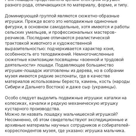
разного рода, отличающихся по материалу, форме, и типу.
Доминирующей группой являются сюжетно-образные
игрушки. Прежде всего это неподвижные одиночные
фигурки, в основном самодельные, хотя имеются и работы
сельских умельцев, и профессиональных мастеров-
резчиков. Последние отличаются реалистической
трактовкой животного и художественной
выразительностью: подчеркивается характер коня,
особенность его телодвижений. Немногочисленные
сюжетные композиции посвящены «военной и трудовой
деятельности» лошади. Подавляющее большинство
игрушек-лошадок изготовлены из дерева, но в собрании
музея имеются редкие экспонаты, где в качестве
материалов использованы береста, камень, кость (народы
Сибири и Дальнего Востока) и даже сыр (украинцы).
Особо следует выделить подвижные игрушки: каталки на
колесиках, качалки и редкую механическую игрушку
кустарного производства.
Можно ли назвать лошадку мальчишеской игрушкой?
Несомненно, об этом свидетельствуют экспедиционные и
архивные материалы научных сотрудников и собирателей-
корреспондентов музея, где указано: игрушка мальчика.