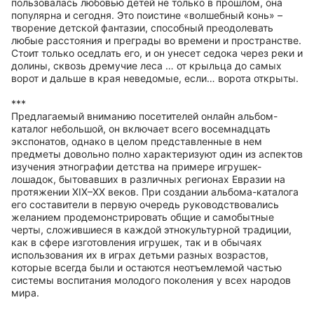
пользовалась любовью детей не только в прошлом, она
популярна и сегодня. Это поистине «волшебный конь» –
творение детской фантазии, способный преодолевать
любые расстояния и преграды во времени и пространстве.
Стоит только оседлать его, и он унесет седока через реки и
долины, сквозь дремучие леса … от крыльца до самых
ворот и дальше в края неведомые, если… ворота открыты.
***
Предлагаемый вниманию посетителей онлайн альбом-
каталог небольшой, он включает всего восемнадцать
экспонатов, однако в целом представленные в нем
предметы довольно полно характеризуют один из аспектов
изучения этнографии детства на примере игрушек-
лошадок, бытовавших в различных регионах Евразии на
протяжении XIX–XX веков. При создании альбома-каталога
его составители в первую очередь руководствовались
желанием продемонстрировать общие и самобытные
черты, сложившиеся в каждой этнокультурной традиции,
как в сфере изготовления игрушек, так и в обычаях
использования их в играх детьми разных возрастов,
которые всегда были и остаются неотъемлемой частью
системы воспитания молодого поколения у всех народов
мира.